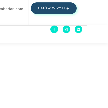
umbadan.com
UMÓW WIZYTĘ
CJENTA
DLA FIRM
UMÓW BADANIA