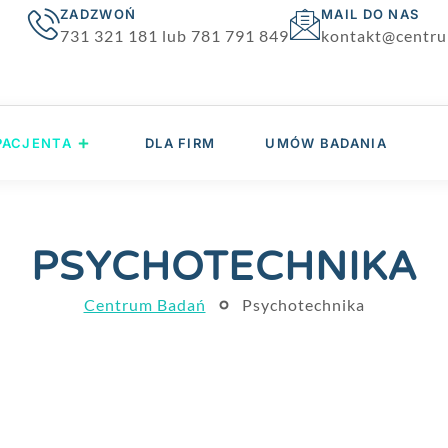
ZADZWOŃ
MAIL DO NAS
731 321 181 lub 781 791 849
kontakt@centr
STRONA GŁÓWNA
O FIRMIE
DLA PA
PACJENTA
DLA FIRM
UMÓW BADANIA
PSYCHOTECHNIKA
Centrum Badań
Psychotechnika