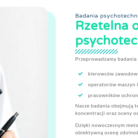
Badania psychotechn
Rzetelna 
psychotec
Przeprowadzamy badania 
kierowców zawodowy
operatorów maszyn i
pracowników ochrony
Nasze badania obejmują te
koncentracji oraz oceny o
Dzięki nowoczesnym met
obiektywną ocenę zdolno