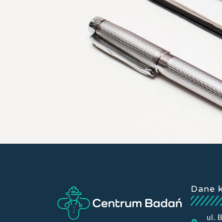
Dane 
ul. 