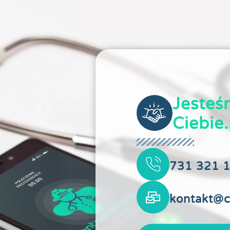
Jesteś
Ciebie.
731 321 1
kontakt@