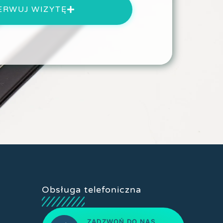
ERWUJ WIZYTĘ
Obsługa telefoniczna
ZADZWOŃ DO NAS