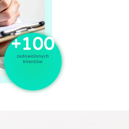
+
100
zadowolonych
klientów